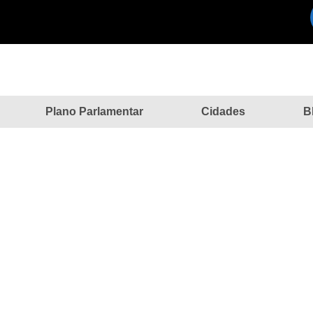
Plano Parlamentar
Cidades
B
U são entregues no distrito Ibipo
»
Cidades
»
30 casas da CDHU são entregues no distrito Ibi