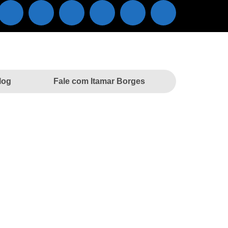
log
Fale com Itamar Borges
ranga, em Tanabi
poranga, em Tanabi