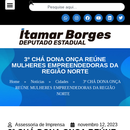
3º CHÁ DONA ONÇA REÚNE
MULHERES EMPREENDEDORAS DA
REGIÃO NORTE
Home
»
Notícias
»
Cidades
»
3º CHÁ DONA ONÇA
REÚNE MULHERES EMPREENDEDORAS DA REGIÃO
NORTE
Assessoria de Imprensa
novembro 12, 2023