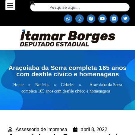
Araçoiaba da Serra completa 165 anos
com desfile cívico e homenagens
Home
»
Notícias
»
Cidades
»
Araçoiaba da Serra
completa 165 anos com desfile cívico e homenagens
Assessoria de Imprensa
abril 8, 2022