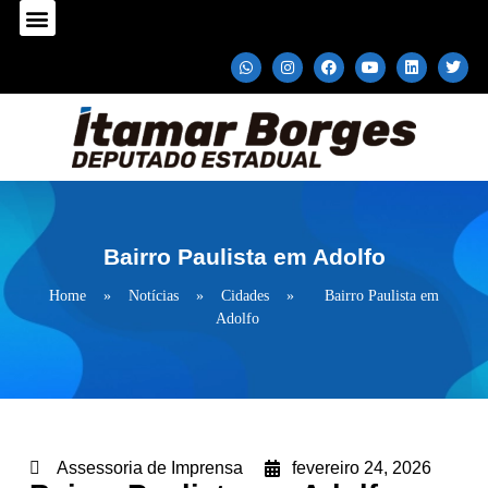
Sobre o Deputado
Plano Parlamentar
Fale com Itamar Borges
Bairro Paulista em Adolfo
Home
»
Notícias
»
Cidades
»
Bairro Paulista em
Adolfo
Assessoria de Imprensa
fevereiro 24, 2026