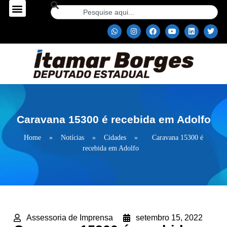
Caravana 15300 é recebida em Adolfo
Home
»
Notícias
»
Cidades
»
Caravana 15300 é
recebida em Adolfo
Assessoria de Imprensa
setembro 15, 2022