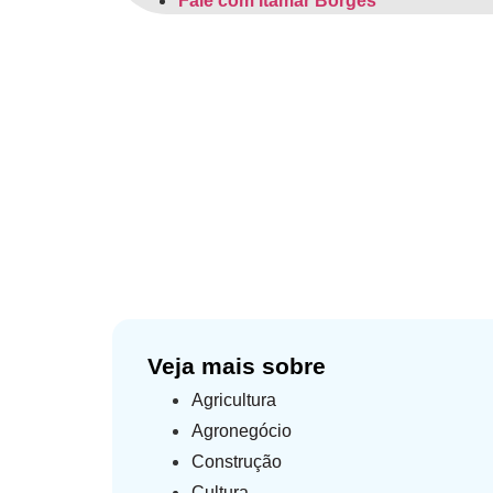
Fale com Itamar Borges
Com Itamar Borges, Amér
Nova Frota SP
Home
»
Notícias
»
Cidades
Veja mais sobre
Agricultura
Agronegócio
Construção
Cultura