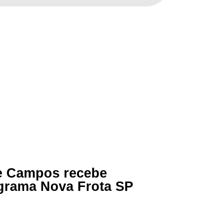
asculante pelo Programa
lante pelo Programa Nova Frota SP
e Campos recebe
grama Nova Frota SP