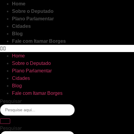
Ir
Home
para
Sobre o Deputado
o
Plano Parlamentar
conteúdo
Cidades
Blog
Fale com Itamar Borges
Home
Sobre o Deputado
Plano Parlamentar
Cidades
Blog
Fale com Itamar Borges
Pesquisar
Pesquisar