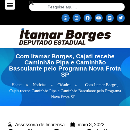
Com Itamar Borges, Cajati recebe
Caminhão Pipa e Caminhão
Basculante pelo Programa Nova Frota
SP
Home
»
Notícias
»
Cidades
»
Com Itamar Borges,
Cajati recebe Caminhão Pipa e Caminhão Basculante pelo Programa
Nova Frota SP
Assessoria de Imprensa
maio 3, 2022