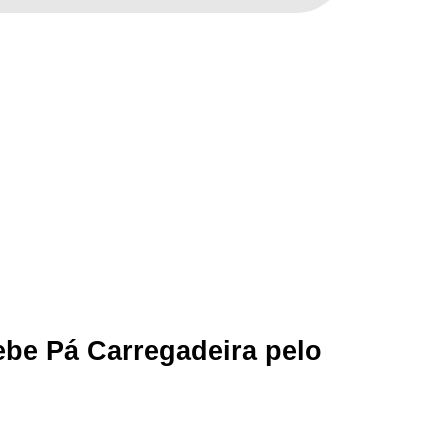
 Programa Nova Frota SP
lo Programa Nova Frota SP
ebe Pá Carregadeira pelo