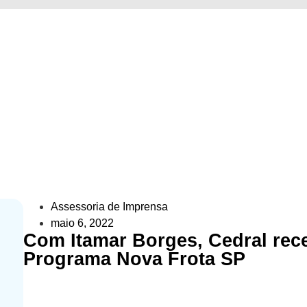
ral recebe Pá Carregadeira pelo
Cidades
»
Com Itamar Borges, Cedral recebe Pá Carregadeira pe
Assessoria de Imprensa
maio 6, 2022
Com Itamar Borges, Cedral rec
Programa Nova Frota SP