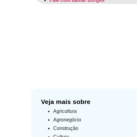
Fale com Itamar Borges
Com Itamar Borges, Ced
Home
»
Notícias
»
Veja mais sobre
Agricultura
Agronegócio
Construção
Cultura