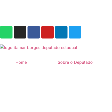
Home
Sobre o Deputado
Com Itamar Borges, Macau
SP
Home
»
Notícias
»
Cida