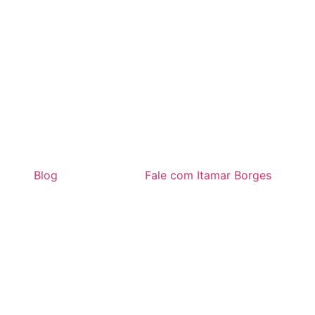
Blog
Fale com Itamar Borges
pelo Programa Nova Frota
s pelo Programa Nova Frota SP