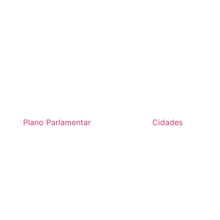
Plano Parlamentar
Cidades
bal recebe Trator + Implementos 
des
»
Com Itamar Borges, Macaubal recebe Trator + Implemento