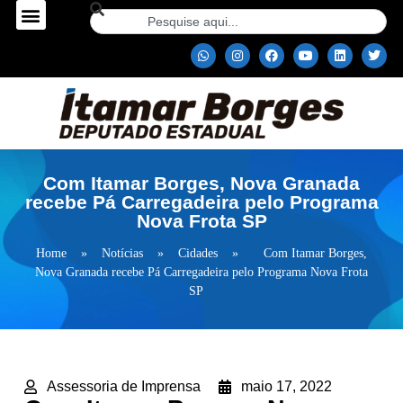
Com Itamar Borges, Nova Granada
recebe Pá Carregadeira pelo Programa
Nova Frota SP
Home
»
Notícias
»
Cidades
»
Com Itamar Borges,
Nova Granada recebe Pá Carregadeira pelo Programa Nova Frota
SP
Assessoria de Imprensa
maio 17, 2022