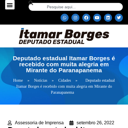
Deputado estadual Itamar Borges é
recebido com muita alegria em
Mirante do Paranapanema
Home
»
Notícias
»
Cidades
»
Deputado estadual
Itamar Borges é recebido com muita alegria em Mirante do
Paranapanema
Assessoria de Imprensa
setembro 26, 2022