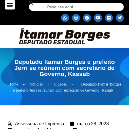
Deputado Itamar Borges e prefeito
Jerri se reúnem com secretário de
Governo, Kassab
Home
»
Notícias
»
Cidades
»
Deputado Itamar Borges
e prefeito Jerri se reúnem com secretário de Governo, Kassab
Assessoria de Imprensa
março 28, 2023