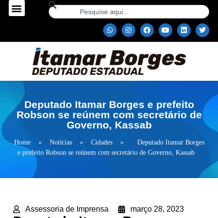
Deputado Itamar Borges e prefeito
Robson se reúnem com secretário de
Governo, Kassab
Home
»
Notícias
»
Cidades
»
Deputado Itamar Borges
e prefeito Robson se reúnem com secretário de Governo, Kassab
Assessoria de Imprensa
março 28, 2023