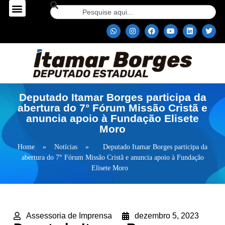
Deputado Itamar Borges participa da
abertura do 7° Fórum Missão Cristã e
anuncia apoio à Fundação Elisete
Moro
Home
»
Notícias
»
Deputado Itamar Borges participa da
abertura do 7° Fórum Missão Cristã e anuncia apoio à Fundação
Elisete Moro
Assessoria de Imprensa
dezembro 5, 2023