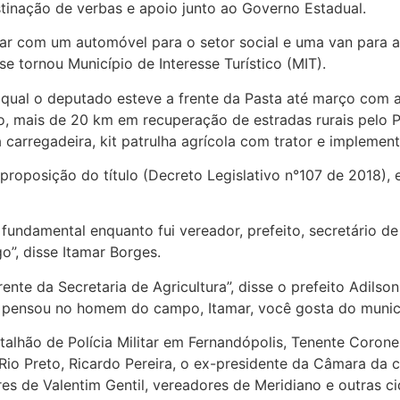
tinação de verbas e apoio junto ao Governo Estadual.
ntar com um automóvel para o setor social e uma van para 
 se tornou Município de Interesse Turístico (MIT).
a qual o deputado esteve a frente da Pasta até março com 
o, mais de 20 km em recuperação de estradas rurais pel
arregadeira, kit patrulha agrícola com trator e implement
roposição do título (Decreto Legislativo n°107 de 2018), 
fundamental enquanto fui vereador, prefeito, secretário 
”, disse Itamar Borges.
nte da Secretaria de Agricultura”, disse o prefeito Adils
cê pensou no homem do campo, Itamar, você gosta do munic
talhão de Polícia Militar em Fernandópolis, Tenente Coro
Rio Preto, Ricardo Pereira, o ex-presidente da Câmara da c
ores de Valentim Gentil, vereadores de Meridiano e outras 