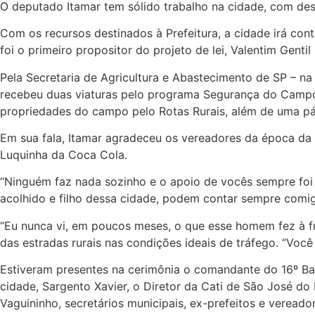
O deputado Itamar tem sólido trabalho na cidade, com des
Com os recursos destinados à Prefeitura, a cidade irá co
foi o primeiro propositor do projeto de lei, Valentim Gentil
Pela Secretaria de Agricultura e Abastecimento de SP – n
recebeu duas viaturas pelo programa Segurança do Camp
propriedades do campo pelo Rotas Rurais, além de uma pá c
Em sua fala, Itamar agradeceu os vereadores da época da p
Luquinha da Coca Cola.
“Ninguém faz nada sozinho e o apoio de vocês sempre foi 
acolhido e filho dessa cidade, podem contar sempre comigo
“Eu nunca vi, em poucos meses, o que esse homem fez à fre
das estradas rurais nas condições ideais de tráfego. “Vo
Estiveram presentes na cerimônia o comandante do 16º Ba
cidade, Sargento Xavier, o Diretor da Cati de São José do 
Vaguininho, secretários municipais, ex-prefeitos e veread