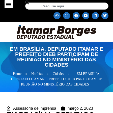
EM BRASÍLIA, DEPUTADO ITAMAR E
PREFEITO DIEB PARTICIPAM DE
REUNIÃO NO MINISTÉRIO DAS
CIDADES
Home
»
Notícias
»
Cidades
»
EM BRASÍLIA,
DEPUTADO ITAMAR E PREFEITO DIEB PARTICIPAM DE
REUNIÃO NO MINISTÉRIO DAS CIDADES
Assessoria de Imprensa
março 2, 2023