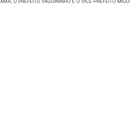
AMAR, O PREFEITO VAGUININHO E O VICE-PREFEITO MIGU