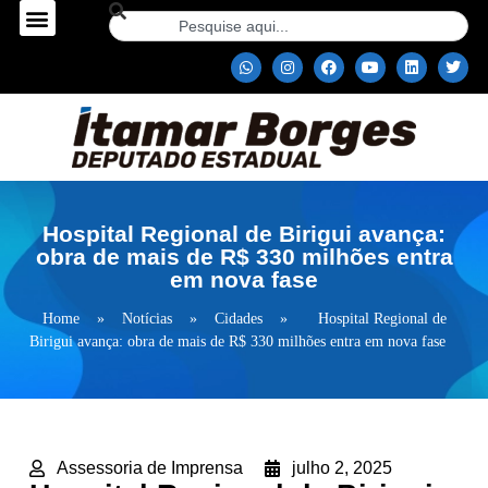
Hospital Regional de Birigui avança:
obra de mais de R$ 330 milhões entra
em nova fase
Home
»
Notícias
»
Cidades
»
Hospital Regional de
Birigui avança: obra de mais de R$ 330 milhões entra em nova fase
Assessoria de Imprensa
julho 2, 2025