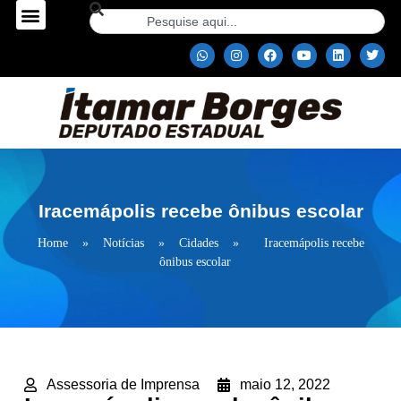
Iracemápolis recebe ônibus escolar
Home
»
Notícias
»
Cidades
»
Iracemápolis recebe
ônibus escolar
Assessoria de Imprensa
maio 12, 2022