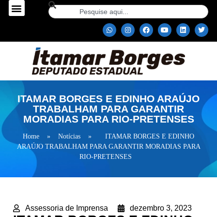
ITAMAR BORGES E EDINHO ARAÚJO
TRABALHAM PARA GARANTIR
MORADIAS PARA RIO-PRETENSES
Home
»
Notícias
»
ITAMAR BORGES E EDINHO
ARAÚJO TRABALHAM PARA GARANTIR MORADIAS PARA
RIO-PRETENSES
Assessoria de Imprensa
dezembro 3, 2023