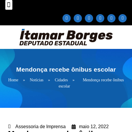
Sobre o Deputado
Plano Parlamentar
Fale com Itamar Borges
Mendonça recebe ônibus escolar
Home
»
Notícias
»
Cidades
»
Mendonça recebe ônibus
escolar
Assessoria de Imprensa
maio 12, 2022