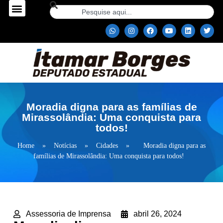
Moradia digna para as famílias de
Mirassolândia: Uma conquista para
todos!
Home
»
Notícias
»
Cidades
»
Moradia digna para as
famílias de Mirassolândia: Uma conquista para todos!
Assessoria de Imprensa
abril 26, 2024