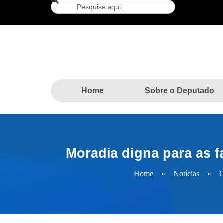
Home
Sobre o Deputado
Moradia digna para as f
Home
»
Notícias
»
C