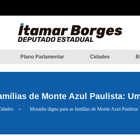
Plano Parlamentar
Cidades
B
amílias de Monte Azul Paulista: U
idades
»
Moradia digna para as famílias de Monte Azul Paulista: