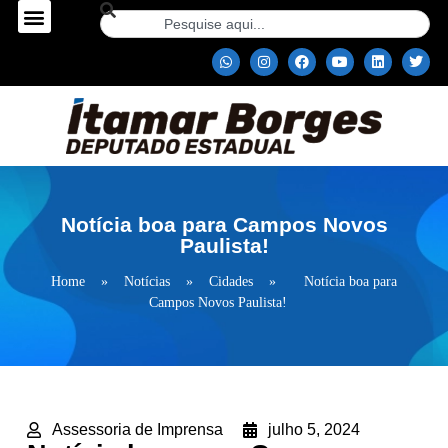
Notícia boa para Campos Novos
Paulista!
Home
»
Notícias
»
Cidades
»
Notícia boa para
Campos Novos Paulista!
Assessoria de Imprensa
julho 5, 2024