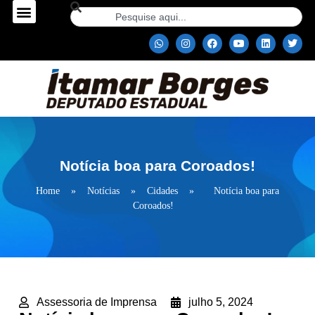
Notícia boa para Coroados!
Home
»
Notícias
»
Cidades
»
Notícia boa para
Coroados!
Assessoria de Imprensa
julho 5, 2024