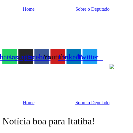
Ir
Home
Sobre o Deputado
para
o
conteúdo
atsapp
Instagram
Facebook
Youtube
Linkedin
Twitter
Home
Sobre o Deputado
Notícia boa para Itatiba!