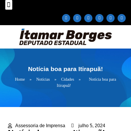
Sobre o Deputado
Plano Parlamentar
Fale com Itamar Borges
Notícia boa para Itirapuã!
Home
»
Notícias
»
Cidades
»
Notícia boa para
Itirapuã!
Assessoria de Imprensa
julho 5, 2024