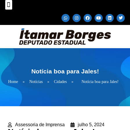
Sobre o Deputado
Plano Parlamentar
Fale com Itamar Borges
Notícia boa para Jales!
Home
»
Notícias
»
Cidades
»
Notícia boa para Jales!
Assessoria de Imprensa
julho 5, 2024