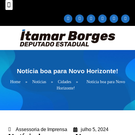
Sobre o Deputado
Plano Parlamentar
Fale com Itamar Borges
Notícia boa para Novo Horizonte!
Home
»
Notícias
»
Cidades
»
Notícia boa para Novo
Horizonte!
Assessoria de Imprensa
julho 5, 2024