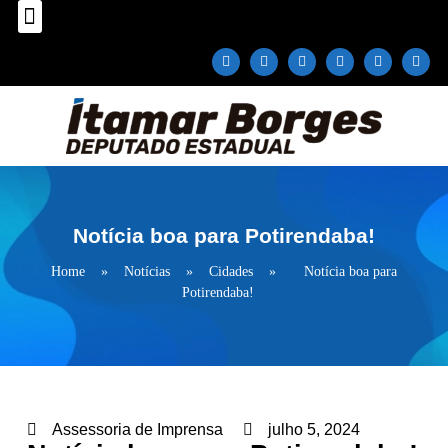
Sobre o Deputado
Plano Parlamentar
Fale com Itamar Borges
Notícia boa para Potirendaba!
Home
»
Notícias
»
Cidades
»
Notícia boa para
Potirendaba!
Assessoria de Imprensa
julho 5, 2024