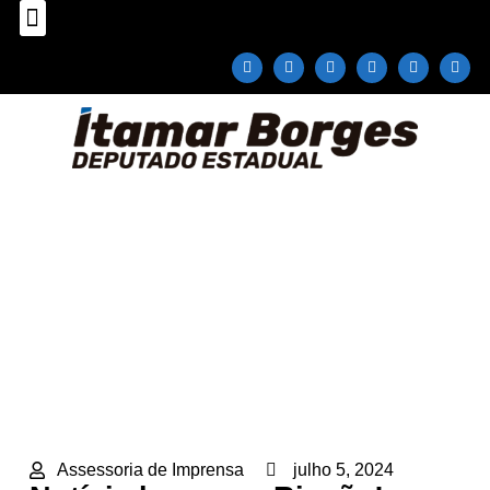
Sobre o Deputado
Plano Parlamentar
Fale com Itamar Borges
Notícia boa para Rincão!
Home
»
Notícias
»
Cidades
»
Notícia boa para
Rincão!
Assessoria de Imprensa
julho 5, 2024