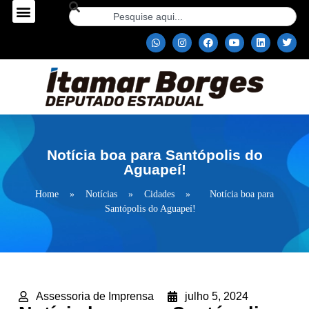
Notícia boa para Santópolis do
Aguapeí!
Home
»
Notícias
»
Cidades
»
Notícia boa para
Santópolis do Aguapeí!
Assessoria de Imprensa
julho 5, 2024