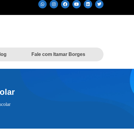
log
Fale com Itamar Borges
olar
scolar