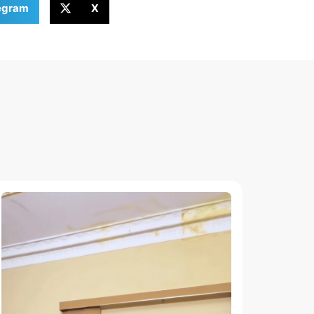
egram
X