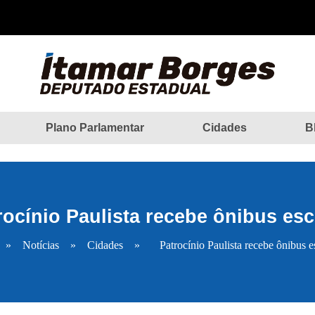
Plano Parlamentar
Cidades
B
rocínio Paulista recebe ônibus esc
»
Notícias
»
Cidades
»
Patrocínio Paulista recebe ônibus e