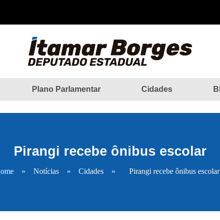
Plano Parlamentar
Cidades
B
Pirangi recebe ônibus escolar
ome
»
Notícias
»
Cidades
»
Pirangi recebe ônibus escolar