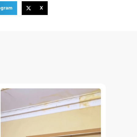
egram
X