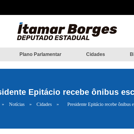
Plano Parlamentar
Cidades
B
sidente Epitácio recebe ônibus esc
»
Notícias
»
Cidades
»
Presidente Epitácio recebe ônibus e