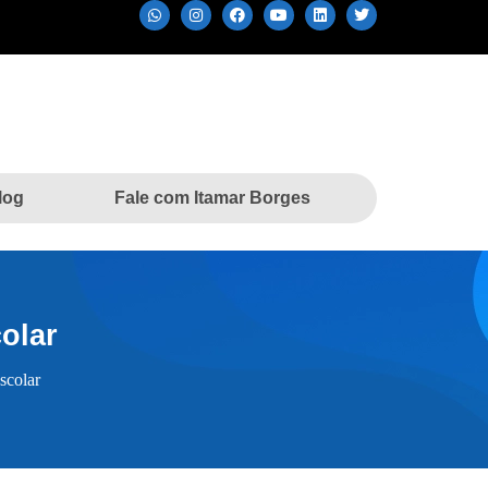
log
Fale com Itamar Borges
olar
scolar