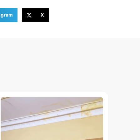
egram
X