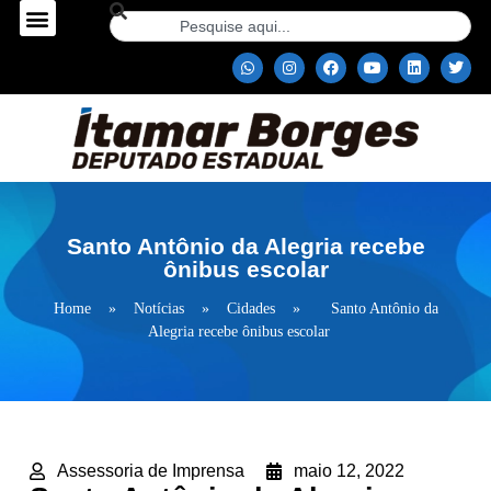
Santo Antônio da Alegria recebe
ônibus escolar
Home
»
Notícias
»
Cidades
»
Santo Antônio da
Alegria recebe ônibus escolar
Assessoria de Imprensa
maio 12, 2022