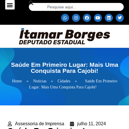
Saúde Em Primeiro Lugar: Mais Uma
Conquista Para Cajobi!
Home
»
Notícias
»
Cidades
»
Saúde Em Primeiro
Lugar: Mais Uma Conquista Para Cajobi!
Assessoria de Imprensa
julho 11, 2024