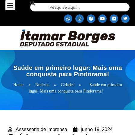
Saúde em primeiro lugar: Mais uma
conquista para Pindorama!
Home
»
Notícias
»
Cidades
»
Saúde em primeiro
lugar: Mais uma conquista para Pindorama!
Assessoria de Imprensa
junho 19, 2024